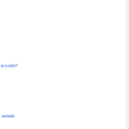
ć w Łodzi?
b wesele