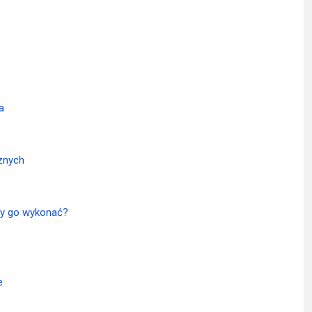
a
znych
eży go wykonać?
e