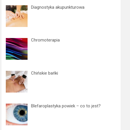
c
Diagnostyka akupunkturowa
h
Chromoterapia
Chińskie bańki
Blefaroplastyka powiek – co to jest?