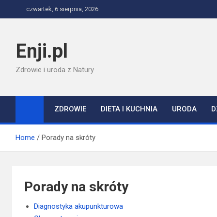
Skip
czwartek, 6 sierpnia, 2026
to
content
Enji.pl
Zdrowie i uroda z Natury
ZDROWIE
DIETA I KUCHNIA
URODA
D
Home
Porady na skróty
Porady na skróty
Diagnostyka akupunkturowa