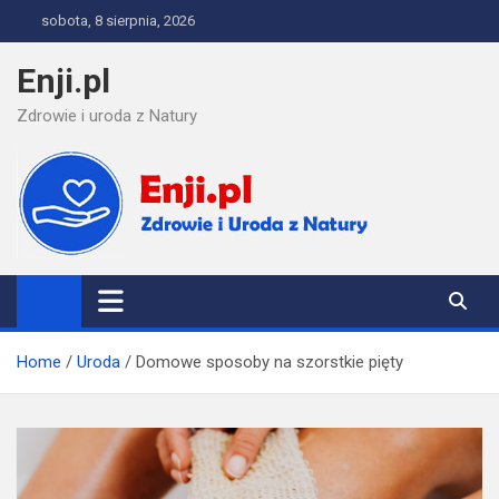
Skip
sobota, 8 sierpnia, 2026
to
content
Enji.pl
Zdrowie i uroda z Natury
Home
Uroda
Domowe sposoby na szorstkie pięty