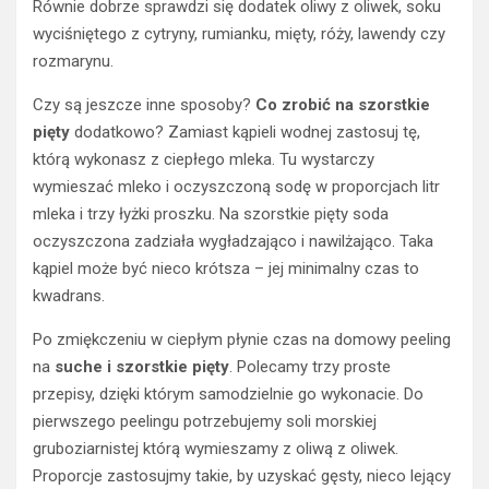
Równie dobrze sprawdzi się dodatek oliwy z oliwek, soku
wyciśniętego z cytryny, rumianku, mięty, róży, lawendy czy
rozmarynu.
Czy są jeszcze inne sposoby?
Co zrobić na szorstkie
pięty
dodatkowo? Zamiast kąpieli wodnej zastosuj tę,
którą wykonasz z ciepłego mleka. Tu wystarczy
wymieszać mleko i oczyszczoną sodę w proporcjach litr
mleka i trzy łyżki proszku. Na szorstkie pięty soda
oczyszczona zadziała wygładzająco i nawilżająco. Taka
kąpiel może być nieco krótsza – jej minimalny czas to
kwadrans.
Po zmiękczeniu w ciepłym płynie czas na domowy peeling
na
suche i szorstkie pięty
. Polecamy trzy proste
przepisy, dzięki którym samodzielnie go wykonacie. Do
pierwszego peelingu potrzebujemy soli morskiej
gruboziarnistej którą wymieszamy z oliwą z oliwek.
Proporcje zastosujmy takie, by uzyskać gęsty, nieco lejący