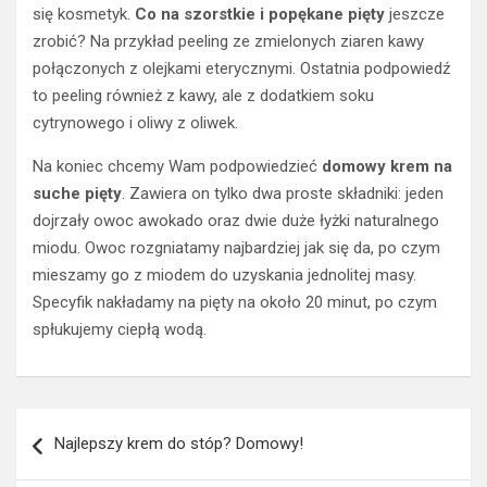
się kosmetyk.
Co na szorstkie i popękane pięty
jeszcze
zrobić? Na przykład peeling ze zmielonych ziaren kawy
połączonych z olejkami eterycznymi. Ostatnia podpowiedź
to peeling również z kawy, ale z dodatkiem soku
cytrynowego i oliwy z oliwek.
Na koniec chcemy Wam podpowiedzieć
domowy krem na
suche pięty
. Zawiera on tylko dwa proste składniki: jeden
dojrzały owoc awokado oraz dwie duże łyżki naturalnego
miodu. Owoc rozgniatamy najbardziej jak się da, po czym
mieszamy go z miodem do uzyskania jednolitej masy.
Specyfik nakładamy na pięty na około 20 minut, po czym
spłukujemy ciepłą wodą.
Nawigacja
Najlepszy krem do stóp? Domowy!
wpisu