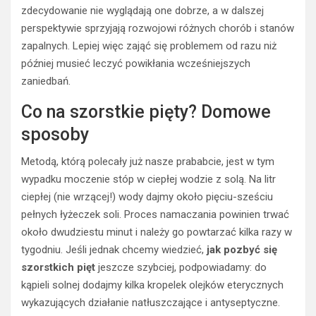
zdecydowanie nie wyglądają one dobrze, a w dalszej
perspektywie sprzyjają rozwojowi różnych chorób i stanów
zapalnych. Lepiej więc zająć się problemem od razu niż
później musieć leczyć powikłania wcześniejszych
zaniedbań.
Co na szorstkie pięty? Domowe
sposoby
Metodą, którą polecały już nasze prababcie, jest w tym
wypadku moczenie stóp w ciepłej wodzie z solą. Na litr
ciepłej (nie wrzącej!) wody dajmy około pięciu-sześciu
pełnych łyżeczek soli. Proces namaczania powinien trwać
około dwudziestu minut i należy go powtarzać kilka razy w
tygodniu. Jeśli jednak chcemy wiedzieć,
jak pozbyć się
szorstkich pięt
jeszcze szybciej, podpowiadamy: do
kąpieli solnej dodajmy kilka kropelek olejków eterycznych
wykazujących działanie natłuszczające i antyseptyczne.