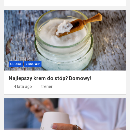
URODA
ZDROWIE
Najlepszy krem do stóp? Domowy!
4 lata ago
trener