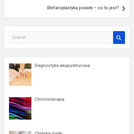
Blefaroplastyka powiek – co to jest?
S
e
a
r
c
Diagnostyka akupunkturowa
h
Chromoterapia
Chińskie bańki