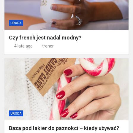
URODA
Czy french jest nadal modny?
4 lata ago
trener
URODA
Baza pod lakier do paznokci – kiedy używać?