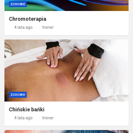
ZDROWIE
Chromoterapia
4 lata ago
trener
ZDROWIE
Chińskie bańki
4 lata ago
trener