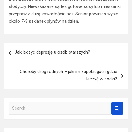
słodyczy. Niewskazane są też gotowe sosy lub mieszanki
przypraw z dużą zawartością soli. Senior powinien wypić
około 7-8 szklanek płynów na dzień.
Nawigacja
Jak leczyć depresję u osób starszych?
wpisu
Choroby dróg rodnych – jaki im zapobiegać i gdzie
leczyć w Łodzi?
S
e
a
r