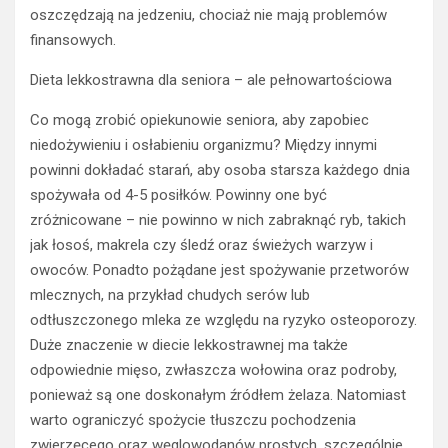
oszczędzają na jedzeniu, chociaż nie mają problemów
finansowych.
Dieta lekkostrawna dla seniora – ale pełnowartościowa
Co mogą zrobić opiekunowie seniora, aby zapobiec
niedożywieniu i osłabieniu organizmu? Między innymi
powinni dokładać starań, aby osoba starsza każdego dnia
spożywała od 4-5 posiłków. Powinny one być
zróżnicowane – nie powinno w nich zabraknąć ryb, takich
jak łosoś, makrela czy śledź oraz świeżych warzyw i
owoców. Ponadto pożądane jest spożywanie przetworów
mlecznych, na przykład chudych serów lub
odtłuszczonego mleka ze względu na ryzyko osteoporozy.
Duże znaczenie w diecie lekkostrawnej ma także
odpowiednie mięso, zwłaszcza wołowina oraz podroby,
ponieważ są one doskonałym źródłem żelaza. Natomiast
warto ograniczyć spożycie tłuszczu pochodzenia
zwierzęcego oraz węglowodanów prostych, szczególnie