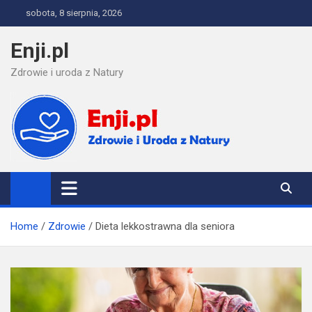
Skip
sobota, 8 sierpnia, 2026
to
content
Enji.pl
Zdrowie i uroda z Natury
Home
Zdrowie
Dieta lekkostrawna dla seniora