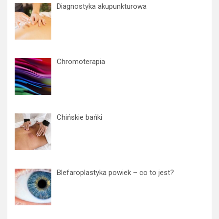
c
Diagnostyka akupunkturowa
h
Chromoterapia
Chińskie bańki
Blefaroplastyka powiek – co to jest?