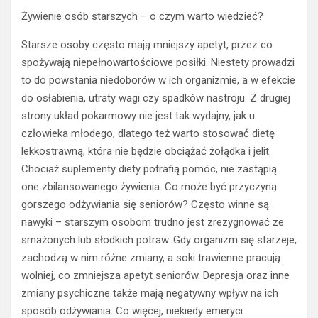
Żywienie osób starszych – o czym warto wiedzieć?
Starsze osoby często mają mniejszy apetyt, przez co
spożywają niepełnowartościowe posiłki. Niestety prowadzi
to do powstania niedoborów w ich organizmie, a w efekcie
do osłabienia, utraty wagi czy spadków nastroju. Z drugiej
strony układ pokarmowy nie jest tak wydajny, jak u
człowieka młodego, dlatego też warto stosować dietę
lekkostrawną, która nie będzie obciążać żołądka i jelit.
Chociaż suplementy diety potrafią pomóc, nie zastąpią
one zbilansowanego żywienia. Co może być przyczyną
gorszego odżywiania się seniorów? Często winne są
nawyki – starszym osobom trudno jest zrezygnować ze
smażonych lub słodkich potraw. Gdy organizm się starzeje,
zachodzą w nim różne zmiany, a soki trawienne pracują
wolniej, co zmniejsza apetyt seniorów. Depresja oraz inne
zmiany psychiczne także mają negatywny wpływ na ich
sposób odżywiania. Co więcej, niekiedy emeryci