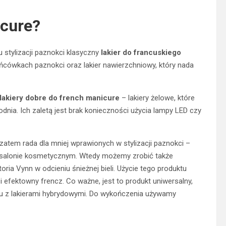
icure?
stylizacji paznokci klasyczny
lakier do francuskiego
ońcówkach paznokci oraz lakier nawierzchniowy, który nada
lakiery dobre do french manicure
– lakiery żelowe, które
odnia. Ich zaletą jest brak konieczności użycia lampy LED czy
atem rada dla mniej wprawionych w stylizacji paznokci –
i w salonie kosmetycznym. Wtedy możemy zrobić także
ria Vynn w odcieniu śnieżnej bieli. Użycie tego produktu
 efektowny frencz. Co ważne, jest to produkt uniwersalny,
iu z lakierami hybrydowymi. Do wykończenia używamy