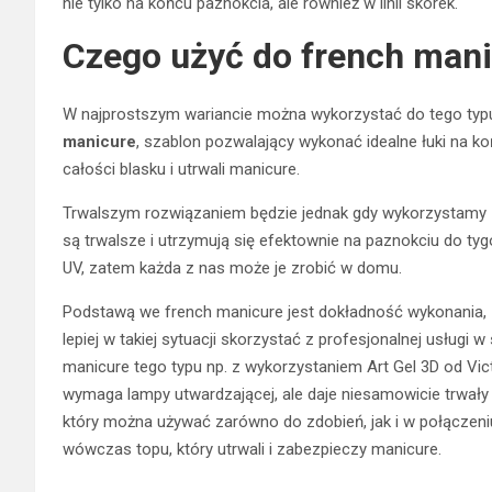
nie tylko na końcu paznokcia, ale również w linii skórek.
Czego użyć do french man
W najprostszym wariancie można wykorzystać do tego typu 
manicure
, szablon pozwalający wykonać idealne łuki na k
całości blasku i utrwali manicure.
Trwalszym rozwiązaniem będzie jednak gdy wykorzystamy
są trwalsze i utrzymują się efektownie na paznokciu do tyg
UV, zatem każda z nas może je zrobić w domu.
Podstawą we french manicure jest dokładność wykonania, z
lepiej w takiej sytuacji skorzystać z profesjonalnej usług
manicure tego typu np. z wykorzystaniem Art Gel 3D od Victo
wymaga lampy utwardzającej, ale daje niesamowicie trwały i
który można używać zarówno do zdobień, jak i w połączen
wówczas topu, który utrwali i zabezpieczy manicure.