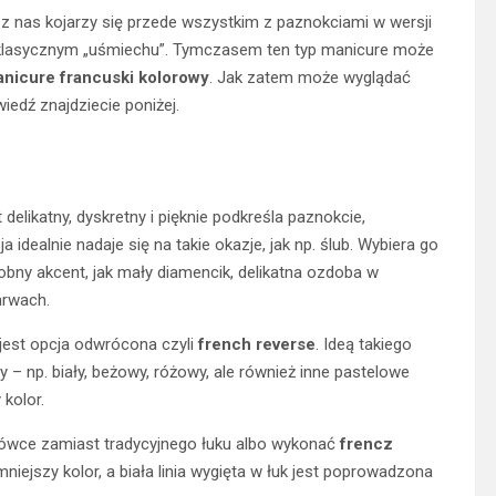
z nas kojarzy się przede wszystkim z paznokciami w wersji
 klasycznym „uśmiechu”. Tymczasem ten typ manicure może
nicure francuski kolorowy
. Jak zatem może wyglądać
edź znajdziecie poniżej.
st delikatny, dyskretny i pięknie podkreśla paznokcie,
 idealnie nadaje się na takie okazje, jak np. ślub. Wybiera go
obny akcent, jak mały diamencik, delikatna ozdoba w
arwach.
jest opcja odwrócona czyli
french reverse
. Ideą takiego
 – np. biały, beżowy, różowy, ale również inne pastelowe
 kolor.
ówce zamiast tradycyjnego łuku albo wykonać
frencz
mniejszy kolor, a biała linia wygięta w łuk jest poprowadzona