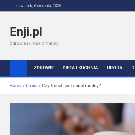
Skip
czwartek, 6 sierpnia, 2026
to
content
Enji.pl
Zdrowie i uroda z Natury
ZDROWIE
DIETA I KUCHNIA
URODA
D
Home
Uroda
Czy french jest nadal modny?