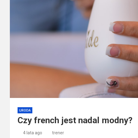
URODA
Czy french jest nadal modny?
4 lata ago
trener