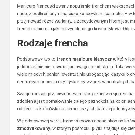
Manicure francuski zwany popularnie frenchem większości 
nude, z podkreślonymi na biało końcówkami paznokci – w
przyjmować różne warianty, a zdecydowanym hitem jest
ma
french manicure i jakich użyć do niego kosmetyków? Odpowi
Rodzaje frencha
Podstawowy typ to
french manicure klasyczny
, który je
jednocześnie nie odwracając uwagi np. od stroju. Taka wersja
wiele młodych panien, ewentualnie ubogacając klasykę o dr
neutralnym odcieniu czy dyskretny wzorek w neutralnych b
Swego rodzaju przeciwieństwem klasycznej wersji frencha 
zdobienia jest pomalowanie całego paznokcia na kolor jasny
odcienie, a końcówki na ciemniejszy lub bardziej intensywny
W podstawowej wersji frencza można dodać skos na końc
zmodyfikowany
, w którym pośrodku płytki znajduje się cie