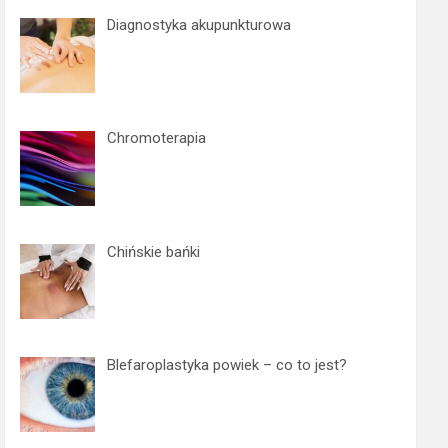
c
Diagnostyka akupunkturowa
h
Chromoterapia
Chińskie bańki
Blefaroplastyka powiek – co to jest?