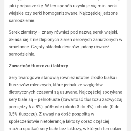
jak i podpuszczkę. W ten sposób uzyskuje się m.in. serki
wiejskie czy serki homogenizowane. Najczęściej jedzone
samodzielnie.
Serek ziarnisty – znany również pod nazwą serek wiejski.
Składa się z niezlepionych ziaren serowych zanurzonych w
śmietance. Częsty składnik deserów, jadany również
samodzielnie.
Zawartość tłuszczu i laktozy
Sery twarogowe stanowią również istotne źródło białka i
tłuszczów mlecznych, które jednak ze względów
dietetycznych czasami są usuwane. Najczęściej spotykane
sery białe są – pełnotłuste (zawartość tłuszczu zazwyczaj
pomiędzy 6 a 8%), półtłuste (około 3 do 4%) i chude (0 do
0,5% tłuszczu). Z uwagi na dość pospolitą w
społeczeństwie nietolerancję laktozy coraz częściej
można spotkać sery białe bez laktozy, w których ten cukier