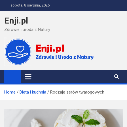
Skip
sobota, 8 sierpnia, 2026
to
content
Enji.pl
Zdrowie i uroda z Natury
Home
Dieta i kuchnia
Rodzaje serów twarogowych