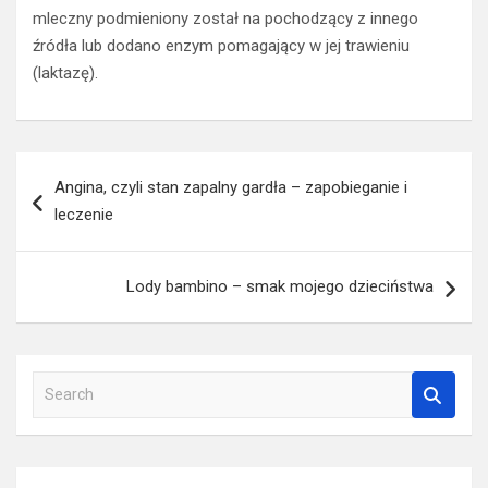
mleczny podmieniony został na pochodzący z innego
źródła lub dodano enzym pomagający w jej trawieniu
(laktazę).
Nawigacja
Angina, czyli stan zapalny gardła – zapobieganie i
wpisu
leczenie
Lody bambino – smak mojego dzieciństwa
S
e
a
r