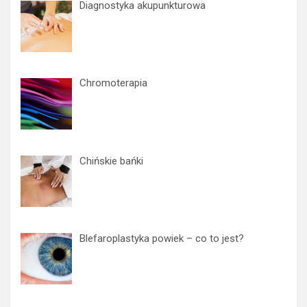
c
Diagnostyka akupunkturowa
h
Chromoterapia
Chińskie bańki
Blefaroplastyka powiek – co to jest?