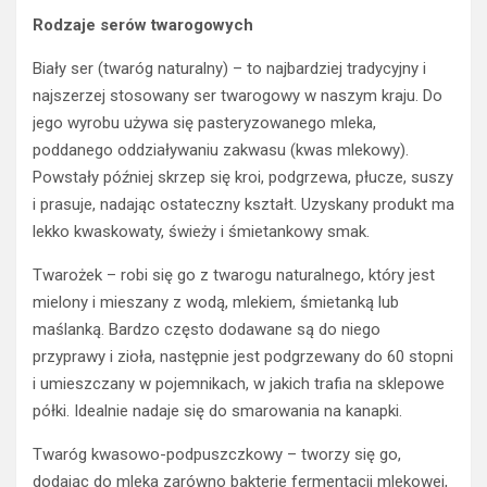
Rodzaje serów twarogowych
Biały ser (twaróg naturalny) – to najbardziej tradycyjny i
najszerzej stosowany ser twarogowy w naszym kraju. Do
jego wyrobu używa się pasteryzowanego mleka,
poddanego oddziaływaniu zakwasu (kwas mlekowy).
Powstały później skrzep się kroi, podgrzewa, płucze, suszy
i prasuje, nadając ostateczny kształt. Uzyskany produkt ma
lekko kwaskowaty, świeży i śmietankowy smak.
Twarożek – robi się go z twarogu naturalnego, który jest
mielony i mieszany z wodą, mlekiem, śmietanką lub
maślanką. Bardzo często dodawane są do niego
przyprawy i zioła, następnie jest podgrzewany do 60 stopni
i umieszczany w pojemnikach, w jakich trafia na sklepowe
półki. Idealnie nadaje się do smarowania na kanapki.
Twaróg kwasowo-podpuszczkowy – tworzy się go,
dodając do mleka zarówno bakterie fermentacji mlekowej,